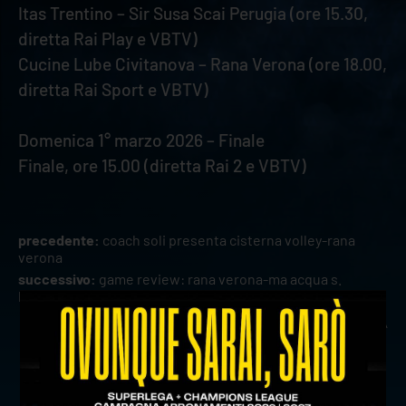
Itas Trentino – Sir Susa Scai Perugia (ore 15.30,
diretta Rai Play e VBTV)
Cucine Lube Civitanova – Rana Verona (ore 18.00,
diretta Rai Sport e VBTV)
Domenica 1° marzo 2026 – Finale
Finale, ore 15.00 (diretta Rai 2 e VBTV)
precedente:
coach soli presenta cisterna volley-rana
verona
successivo:
game review: rana verona-ma acqua s.
bernardo cuneo
news prima squadra