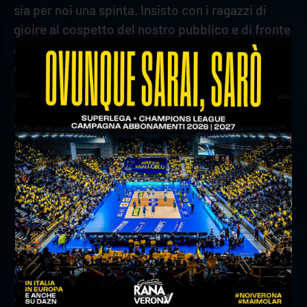
sia per noi una spinta. Insisto con i ragazzi di
gioire al cospetto del nostro pubblico e di fronte
a grandi avversari e il risultato credo sia
conseguente a questo”.
Infine, ha dichiarato: “Ho a disposizione una rosa
con diverse alternative, abbiamo la possibilità di
variare l’assetto e non l’ho mai fatto così tanto
come in queste prime gare. È una cosa
abbastanza rara per un team che ambisce di
stare nelle prime posizioni. Non dimentichiamoci
di Planisnic, Glatz, Bonisoli, Gironi, possiamo
fare affidamento su tutti. Sani è un ragazzo di
talento e sta crescendo, merita occasioni per
come si sta allenando, se c’è necessità lui può
dare grande mano. Micah? Lo descrive la sua