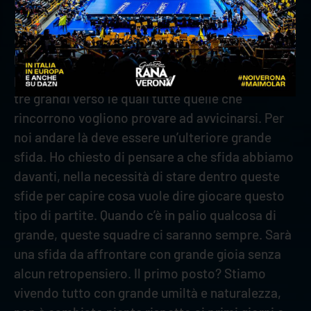
legata alla società di Civitanova, che nella sua
storia ha sempre frequentato i piani altissimi del
campionato. Non solo Verona ha fatto fatica,
l’anno scorso era un Inferno giocare là in un anno
per loro di rinnovamento. Fa parte di una delle
tre grandi verso le quali tutte quelle che
rincorrono vogliono provare ad avvicinarsi. Per
noi andare là deve essere un’ulteriore grande
sfida. Ho chiesto di pensare a che sfida abbiamo
davanti, nella necessità di stare dentro queste
sfide per capire cosa vuole dire giocare questo
tipo di partite. Quando c’è in palio qualcosa di
grande, queste squadre ci saranno sempre. Sarà
una sfida da affrontare con grande gioia senza
alcun retropensiero. Il primo posto? Stiamo
vivendo tutto con grande umiltà e naturalezza,