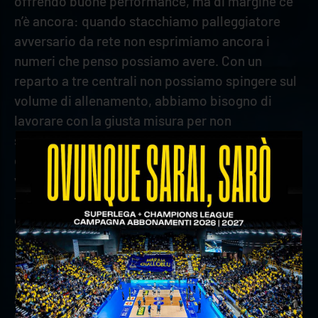
offrendo buone performance, ma di margine ce
n’è ancora: quando stacchiamo palleggiatore
avversario da rete non esprimiamo ancora i
numeri che penso possiamo avere. Con un
reparto a tre centrali non possiamo spingere sul
volume di allenamento, abbiamo bisogno di
lavorare con la giusta misura per non
sovraccaricare eccessivamente i giocatori,
quando tornerà Zingel conto di aumentare il
volume di lavoro sui centrali. Sarà importante
toccare qualche palla in più, difendere e
contrattaccare più che avere la pretesa di
chiudere muri vincenti”.
In seguito, ha detto: “Più che pensare
all’eventuale bestia nera, faccio una valutazione