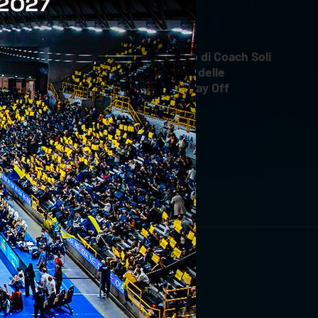
INTERVIEWS
18 aprile 2026
Il commento di Coach Soli
dopo Gara 4 delle
Semifinali Play Off
RIVITI ORA