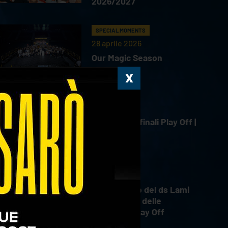
2026/2027
SPECIAL MOMENTS
28 aprile 2026
Our Magic Season
HIGHLIGHTS
18 aprile 2026
Gara 4 Semifinali Play Off |
18.04.2026
INTERVIEWS
18 aprile 2026
Il commento del ds Lami
dopo Gara 4 delle
Semifinali Play Off