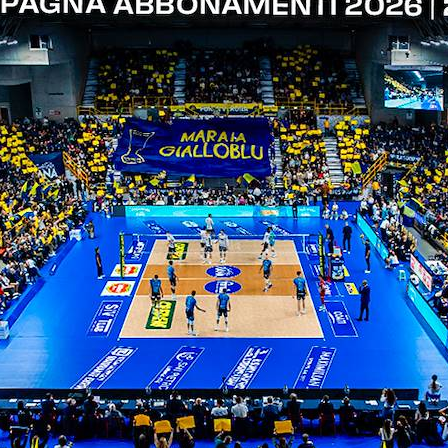
ITI ALLA
NEWSLETTER
ISC