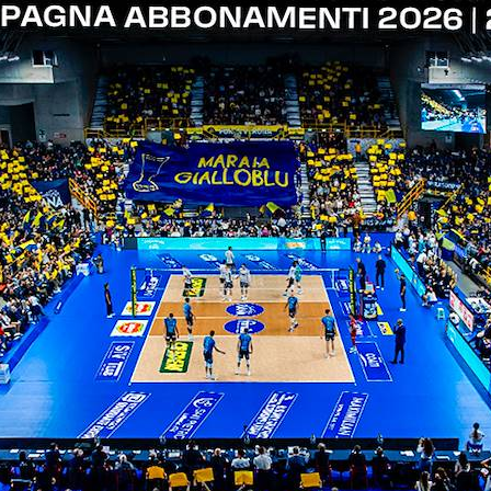
ITI ALLA
NEWSLETTER
ISC