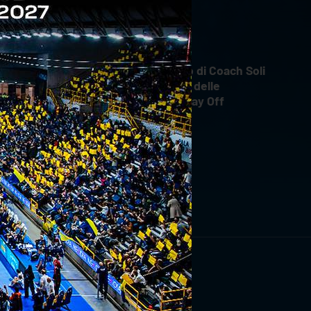
INTERVIEWS
18 aprile 2026
Il commento di Coach Soli
dopo Gara 4 delle
Semifinali Play Off
RIVITI ORA