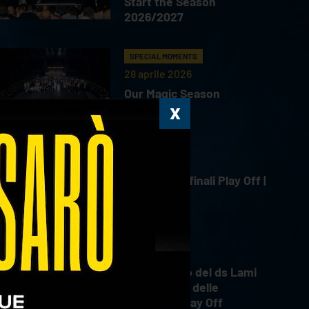
Start the Season
2026/2027
SPECIAL MOMENTS
28 aprile 2026
Our Magic Season
HIGHLIGHTS
18 aprile 2026
Gara 4 Semifinali Play Off |
18.04.2026
INTERVIEWS
18 aprile 2026
Il commento del ds Lami
dopo Gara 4 delle
Semifinali Play Off