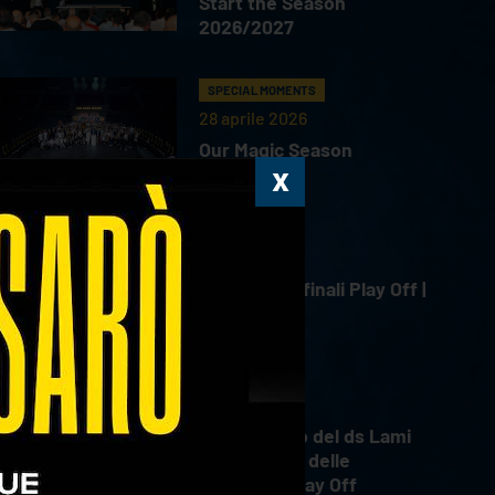
Start the Season
2026/2027
SPECIAL MOMENTS
28 aprile 2026
Our Magic Season
HIGHLIGHTS
18 aprile 2026
Gara 4 Semifinali Play Off |
18.04.2026
INTERVIEWS
18 aprile 2026
Il commento del ds Lami
dopo Gara 4 delle
Semifinali Play Off