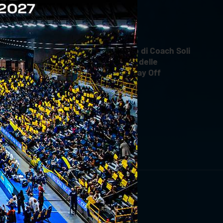
INTERVIEWS
18 aprile 2026
Il commento di Coach Soli
dopo Gara 4 delle
Semifinali Play Off
RIVITI ORA