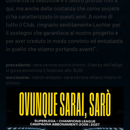
conferma la dedizione e il lavoro profusi fino a
qui, ma anche della costanza che come società
ci ha caratterizzato in questi anni. A nome di
tutto il Club, ringrazio sentitamente Lechler per
il sostegno che garantisce al nostro progetto e
per aver creduto in modo convinto ed entusiasta
in quello che stiamo portando avanti".
precedente:
rana verona contro trento: il derby dell'adige
si gioca domenica 2 febbraio alle 16.00
successivo:
match analysis: rana verona-allianz milano in
sintesi
news prima squadra