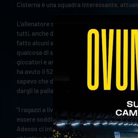
Cisterna è una squadra interessante, attualm
L’allenatore scaligero ha poi proseguito: “La
tutti, anche dopo le sconfitte, è incredibile
fatto alcuni sold out, significa che la città
qualcosa di speciale. La squadra ha reagito,
giocatori e anche all’ingresso di Keita, c
ha avuto il 52% di efficienza, ha fatto ben
sapevo che dovevo rischiare. Lui ha messo a t
dargli la palla. Così è stato, poi Luca è sta
“I ragazzi a livello psicologico si sono sbl
essere soddisfatti. I grandi campioni hanno
Adesso ci interessa recuperare bene i giocato