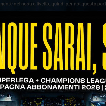
ente del nostro livello, quindi per noi questa par
 Maraia, tutto il palazzatto e i nostri partner si m
. Sono brave persone, non a caso hanno tanti legami
 risponde bene, le persone sono davvero molto coinv
 forse è la prima volta che siamo riusciti a lottar
he sicuramente ha cambiato tutto compreso in cam
e a muro e anche in battuta, ma cercavo qualcosa 
erra tre palloni l’effetto è stato positivo su tutti
to bravo a capire che doveva ripetere questa cosa”.
occati – ha sottolineato Coach Stoytchev - ma serv
 sempre la sensazione di non aver fatto il massimo
ri, il fatto che Keita sia entrato e abbia giocato 