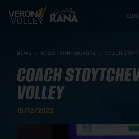
CLUB
STORI
SEDI
ORGA
NEWS
>
NEWS PRIMA SQUADRA
>
COACH STOYT
CONTA
COACH STOYTCHEV
VOLLEY
15/12/2023