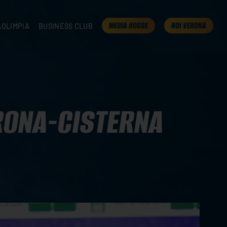
MEDIA HOUSE
NOI VERONA
AOLIMPIA
BUSINESS CLUB
TAMPA
OLIMPIA
I NOSTRI PARTNER
K
PRESENTA LA TUA AZIENDA
 VERONA
B2B AREA
 ROOM
RONA-CISTERNA