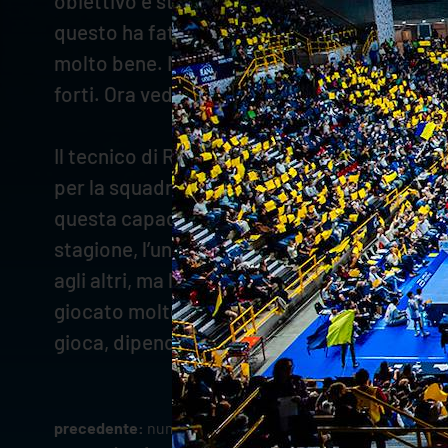
obiettivo è stabilizzarlo in attacco e bat
questo ha fatto sì che i giocatori sentisser
molto bene. Milano aveva appena vinto a Mo
forti. Ora vediamo quanto dura questo entu
Il tecnico di Rana Verona ha infine concluso:
per la squadra e in quali momenti diventano
questa capacità. Mosca? Certamente troverà 
stagione, l’unico con grande esperienza è Zi
agli altri, ma lui come copertura è bravissim
giocato molto bene alcune partite poi è stat
gioca, dipende da chi dà di più in campo e 
precedente:
numeri e curiosità alla vigilia di rana veron