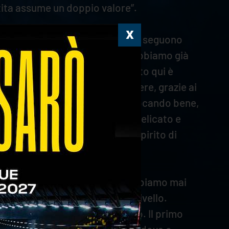
tita assume un doppio valore”.
eritano la vittoria. Vedere che ci seguono
 con altre tifoserie in Italia. Abbiamo già
olte e l’ambiente che si è creato qui è
e come volevamo e anche a vincere, grazie ai
po e fuori campo. Amin stava giocando bene,
di emozionale, era un momento delicato e
. Quando è entrato ho detto a Spirito di
e lavoro, tanto lavoro, e non dobbiamo mai
. Dobbiamo arrivare a questo livello.
bene non vuol dire che è pronto. Il primo