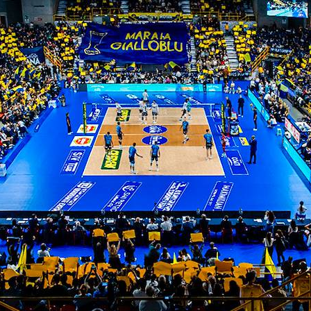
tuta. In questo avvio abbiamo sprecato occasioni 
o dubbi e insicurezze, ma queste sono cose che suc
nza 3 a 0 e questo ci ha dimostrato che possiamo 
siasmo”.
 “I primi punti di ogni set sono importanti. I gioca
 fondamentali, i giocatori meno esperti non lo sa
spazio e come lui anche Cortesia e Zanotti. Il ru
ngel, che sa gestire le emozioni di cui parlavamo 
o. Nella mia testa e in quella della società non c’
o fermo due partite per piccoli acciacchi, altrimen
con chi la squadra gioca meglio in quel momento”.
a-cisterna volley