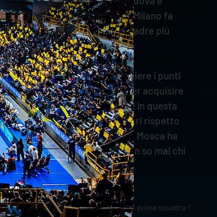
importanti come con Modena e Padova e
cedono a tutti. La vittoria con Milano fa
lottare e giocare contro le squadre più
tori esperti sanno come raccogliere i punti
nno e hanno bisogno di tempo per acquisire
olo del centrale è coperto bene in questa
prima. Zanotti ha meno centimetri rispetto
è un posto riservato per nessuno, Mosca ha
ti sarebbe stato titolare. Io non so mai chi
news prima squadra