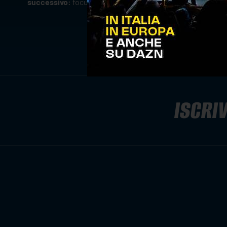
successivo:
focus sull'avversario: cisterna volley
ISCRIV