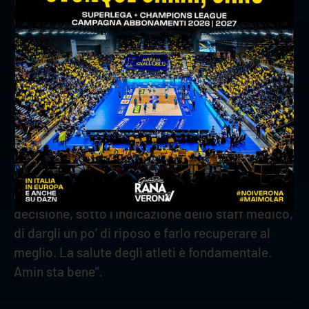
Infine, Coach Stoytchev ha aggiunto: “Non per
essere scaramantico, ma per me tutte le gare
sono importanti, non ho mai l’idea che una gara
non sia decisiva e il mio sogno è insegnare alla
squadra e all’ambiente che sia davvero così.
Ovvio che è più bello giocare contro una squadra
forte, domani affrontiamo un avversario molto
forte che ci ha battuto nell’ultima partita della
regular season. Quella era una partita
certamente decisiva, per cui sono ancora
arrabbiato. Mozic? È qua, ma abbiamo preso la
decisione, sotto l’indicazione dello staff medico,
di dargli un po’ di riposo e farlo recuperare al
meglio. La salute degli atleti è fondamentale.
Amin sta bene”.