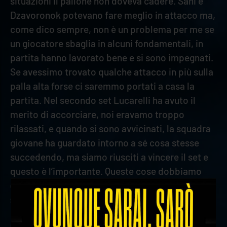
situazioni il pallone non doveva cadere. Sani e
Dzavoronok potevano fare meglio in attacco ma,
come dico sempre, non è un problema per me se
un giocatore sbaglia in alcuni fondamentali, in
partita hanno lavorato bene e si sono impegnati.
Se avessimo trovato qualche attacco in più sulla
palla alta forse ci saremmo portati a casa la
partita. Nel secondo set Lucarelli ha avuto il
merito di accorciare, noi eravamo troppo
rilassati, e quando si sono avvicinati, la squadra
giovane ha guardato intorno a sé cosa stesse
succedendo, ma siamo riusciti a vincere il set e
questo è l’importante. Queste cose dobbiamo
evitarle ed essere più concreti e coraggiosi
senza aspettare gli errori degli altri”.