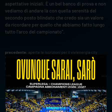
aspettative iniziali. È un bel banco di prova e non
vediamo di andare là con quella serenità del
secondo posto blindato che credo sia un valore
da ricordare per quello che abbiamo fatto lungo
tutto l'arco del campionato”.
precedente:
aperte le iscrizioni per il vivienergia city
camp 2026: tante le novità!
successivo:
game review: rana verona-sir susa scai
perugia
news prima squadra