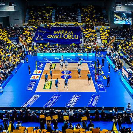
ITI ALLA
NEWSLETTER
ISC