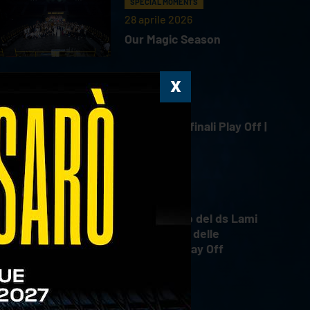
SPECIAL MOMENTS
28 aprile 2026
Our Magic Season
HIGHLIGHTS
18 aprile 2026
Gara 4 Semifinali Play Off |
18.04.2026
INTERVIEWS
18 aprile 2026
Il commento del ds Lami
dopo Gara 4 delle
Semifinali Play Off
INTERVIEWS
18 aprile 2026