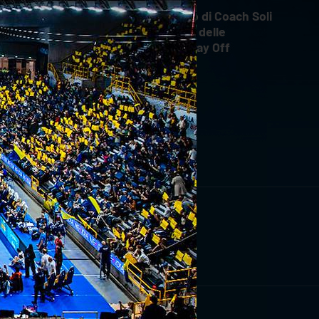
Il commento di Coach Soli
dopo Gara 4 delle
Semifinali Play Off
RIVITI ORA