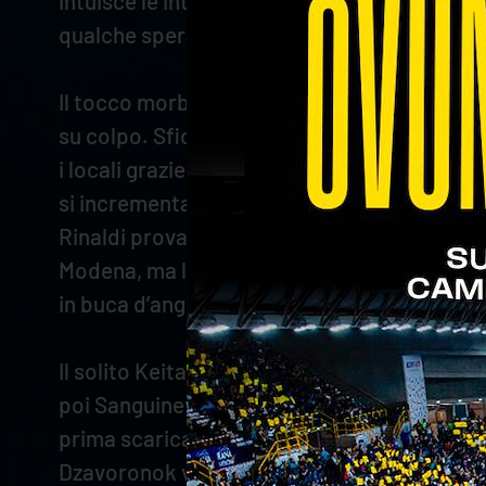
intuisce le intenzioni modenesi e impedisce 
qualche speranza ai padroni di casa, ma Buche
Il tocco morbido di De Cecco di seconda inte
su colpo. Sfida sottorete, con Mozic che ris
i locali grazie alla premiata ditta Mozic-Kei
si incrementa (14-9). Gli scaligeri aumentan
Rinaldi prova a scuotere i suoi in fase offens
Modena, ma la truppa di casa accelera e grazi
in buca d’angolo per la diagonale che chiude 
Il solito Keita inaugura il quarto set, ma è l
poi Sanguinetti e il muro di De Cecco spedisc
prima scarica a tutta potenza un servizio, p
Dzavoronok vale il sorpasso, ma gli emiliani