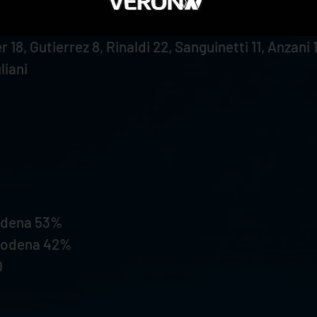
ok 16, Cortesia 12, Vitelli 5, D’Amico (L), Spirito 1
 Gutierrez 8, Rinaldi 22, Sanguinetti 11, Anzani 16, 
liani
odena 53%
 Modena 42%
0