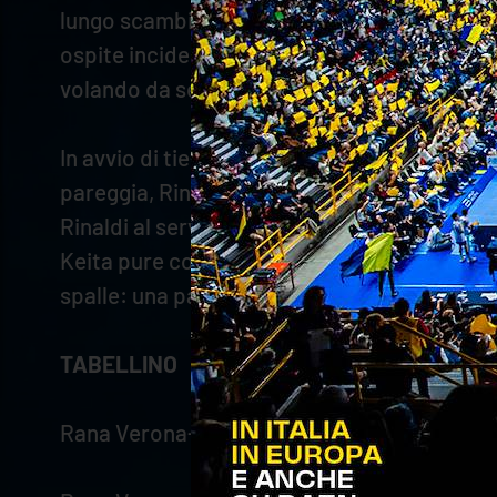
lungo scambio il mani-out di Rinaldi manda i 
ospite incide dai nove metri, con De Cecco c
volando da seconda linea. Anzani regala la se
In avvio di tie-break, Spirito alza la voce a 
pareggia, Rinaldi sorpassa, ma Dzavoronok ri
Rinaldi al servizio (3-6). Keita riduce il ga
Keita pure con due colpi dei suoi (11-12). Lu
spalle: una parallela e un ace valgono il 12-1
TABELLINO
Rana Verona-Valsa Group Modena 2–3 (25-22; 