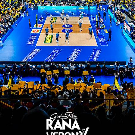
modenesi sul 15-16. Sanguinetti punisce direttament
he sorprende la difesa locale, timbrando il 16-20. 
t ball ai suoi e Massari chiude a muro sul 21-25.
muro, Vitelli fa altrettanto e ad alzarsi sono anche i
mette subito il discorso in parità (3-3). Modena tr
p, ma gli ospiti mantengono un vantaggio di tre lung
ngo scambio, che Verona si aggiudica, trovando il pa
4. Modena fa suo l’ultimo punto e vince la sfida.
18-25; 25-18; 21-25; 12-15)