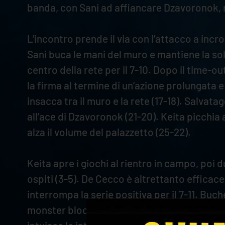
banda, con Sani ad affiancare Dzavoronok, m
L’incontro prende il via con l’attacco a incr
Sani buca le mani del muro e mantiene la sola
centro della rete per il 7-10. Dopo il time-o
la firma al termine di un’azione prolungata e
insacca tra il muro e la rete (17-18). Salvat
all’ace di Dzavoronok (21-20). Keita picchia a
alza il volume del palazzetto (25-22).
Keita apre i giochi al rientro in campo, poi d
ospiti (3-5). De Cecco è altrettanto efficac
interrompa la serie positiva per il 7-11. Buc
monster block a stoppare Gutierrez (11-13). G