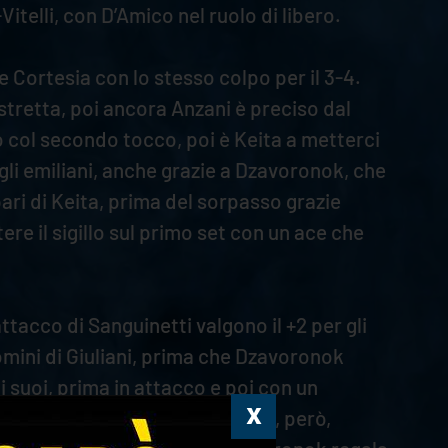
telli, con D’Amico nel ruolo di libero.
e Cortesia con lo stesso colpo per il 3-4.
 stretta, poi ancora Anzani è preciso dal
gno col secondo tocco, poi è Keita a metterci
egli emiliani, anche grazie a Dzavoronok, che
pari di Keita, prima del sorpasso grazie
ere il sigillo sul primo set con un ace che
attacco di Sanguinetti valgono il +2 per gli
omini di Giuliani, prima che Dzavoronok
i suoi, prima in attacco e poi con un
crocia in modo preciso. Vitelli, però,