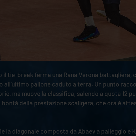
olo il tie-break ferma una Rana Verona battagliera
all’ultimo pallone caduto a terra. Un punto racco
torie, ma muove la classifica, salendo a quota 12 p
bontà della prestazione scaligera, che ora è atte
lie la diagonale composta da Abaev a palleggio e 