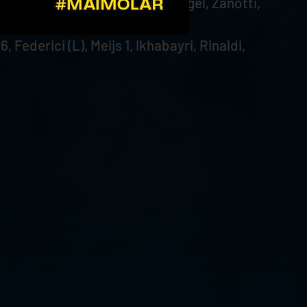
, Sani 1, Mozic 7, Chevalier, Zingel, Zanotti,
Federici (L), Meijs 1, Ikhabayri, Rinaldi,