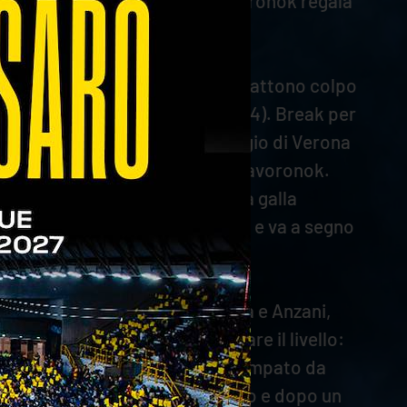
a posto quattro e allunga. Dzavoronok regala
5-18).
brato, con le due squadre che ribattono colpo
 che esalta il tifo veronese (5-4). Break per
, così come Cortesia e il vantaggio di Verona
sari con i colpi di Cortesia e Dzavoronok.
orciano sul 19-15. Anzani tiene a galla
 set point. Mozic prende la mira e va a segno
icinata da posto tre tra Cortesia e Anzani,
l largo, ma Keita torna ad alzare il livello:
arità (8-8). Il monster block stampato da
a (11-12). Si gioca punto a punto e dopo un