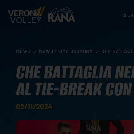
CLUB
STORI
SEDI
ORGA
NEWS
>
NEWS PRIMA SQUADRA
>
CHE BATTAGL
CONTA
CHE BATTAGLIA NE
AL TIE-BREAK CO
02/11/2024