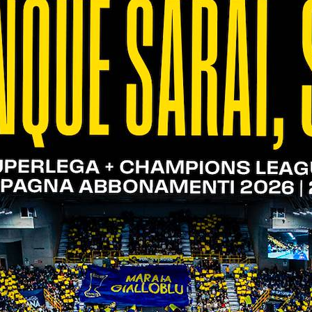
il passaggio (15-19). Gutierrez torna a spingere d
gger appone il sigillo definitivo sulla frazione (2
nzione dà il via al terzo parziale. Un avvio equili
ponde a Buchegger, che precedono il muro di Vitelli
ta. Il numero 9 scaligero alza la voce anche a muro
o i giri del motore e staccano nettamente gli avver
iva e con l’ace del neoentrato Meijs, i canarini acc
e all’inusuale intesa Spirito-Abaev, Keita firma il
la frazione (25-18).
’equilibrio a predominare in questa fase. Sfida ravv
ono gli emiliani sul 5-8. Modena cerca di prendere i
oi fa altrettanto in attacco, agguantando così la p
 non demordono e con l’ace di Rinaldi tornano sopr