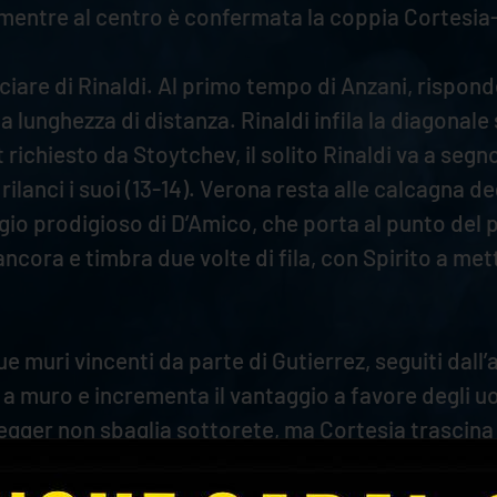
entre al centro è confermata la coppia Cortesia-Vi
ociare di Rinaldi. Al primo tempo di Anzani, rispond
 lunghezza di distanza. Rinaldi infila la diagonale
ut richiesto da Stoytchev, il solito Rinaldi va a se
 rilanci i suoi (13-14). Verona resta alle calcagna d
aggio prodigioso di D’Amico, che porta al punto del 
ncora e timbra due volte di fila, con Spirito a mett
ue muri vincenti da parte di Gutierrez, seguiti dall’
e a muro e incrementa il vantaggio a favore degli u
hegger non sbaglia sottorete, ma Cortesia trascina 
utierrez colpisce anche dai nove metri e Rinaldi in