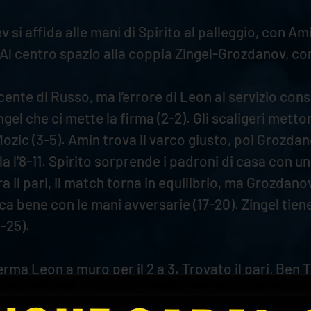
 si affida alle mani di Spirito al palleggio, con A
l centro spazio alla coppia Zingel-Grozdanov, con 
cente di Russo, ma l’errore di Leon al servizio con
Zingel che ci mette la firma (2-2). Gli scaligeri mett
Mozic (3-5). Amin trova il varco giusto, poi Grozdano
a l’8-11. Spirito sorprende i padroni di casa con u
 il pari, il match torna in equilibrio, ma Grozdanov 
 bene con le mani avversarie (17-20). Zingel tiene 
-25).
erma Leon a muro per il 2 a 3. Trovato il pari, Ben 
an palla in ricezione che porta Zingel ad andare a 