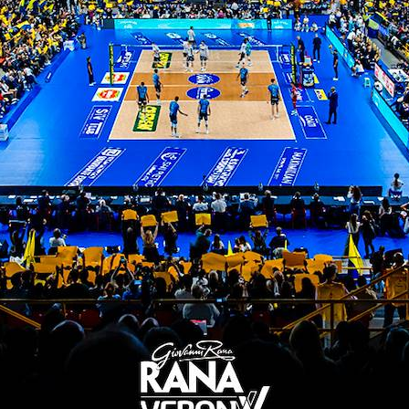
Dzavoronok che risponde a tono con la diagonale st
di Spirito (3-3). Perugia prova a spezzare l’equilib
ispondono colpo su colpo e gli scaligeri aggancian
ra di Lorenzetti tenta l’allungo con l’attacco in lun
oi sul 18-14. Flavio, poi, è efficace a muro per il 2
la strada per i padroni di casa, che salgono a 23
sto tre, poi Keita sfodera la sua potenza: prima pie
 gli straordinari in ricezione e in difesa e Verona 
-9). La formazione locale aggancia, ma Keita vola 
ero non è contento e blocca anche Ben Tara. Leon an
a (13-15).