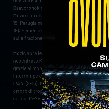
due volte di fila e rimette la sfida in equili
Dzavoronok ritrovano il pari (9-9). In questa
Mozic con una diagonale stretta che riduce il
15. Perugia mura, Dzavoronok risponde da se
18). Semeniuk stoppa Amin, ma Dzavoronok incr
sulla frazione (25-21).
Mozic apre le danze nel terzo parziale e da p
neoentrato Keita scatena subito la sua poten
grazie al monster block di Dzavoronok, seguit
interrompe con il primo tempo di Flavio, a c
i suoi (9-15). Mozic prima ferma proprio Her
errore di troppo, Verona ne approfitta e pren
set sul 14-25.