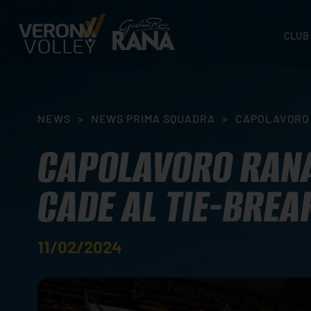
CLUB
STORI
SEDI
ORGA
NEWS
>
NEWS PRIMA SQUADRA
>
CAPOLAVORO 
CONTA
CAPOLAVORO RANA
CADE AL TIE-BREA
11/02/2024