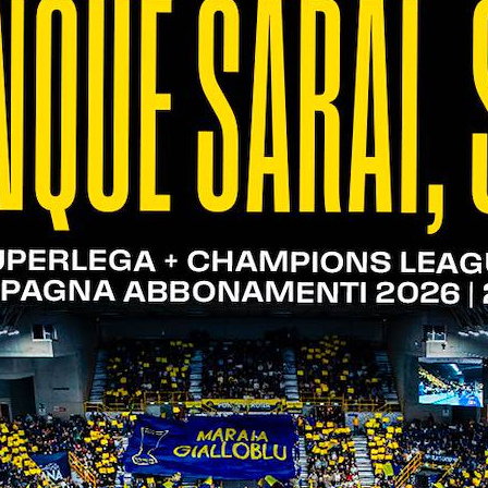
brio (6-6). Perugia torna sopra nel punteggio, ma gl
 fase si gioca punto a punto, con Zingel che usa l’a
 gap (13-12). Leon manda i suoi avanti di due, poi 
conda linea, poi Mozic scaraventa a terra due gra
ocia al meglio per il 22-20. Flavio, poi, firma il s
osto quattro è bravo a giocare con le mani di Gianne
za in lungolinea, con Mozic che piega Colaci al se
o a ruota da quello stampato da Zingel (3-12). L’ef
ui risponde prontamente Grozdanov per il 5-14. Herr
rera a muro, poi trasforma in oro una diagonale pe
de il largo con il primo tempo di Zingel (13-22). Ke