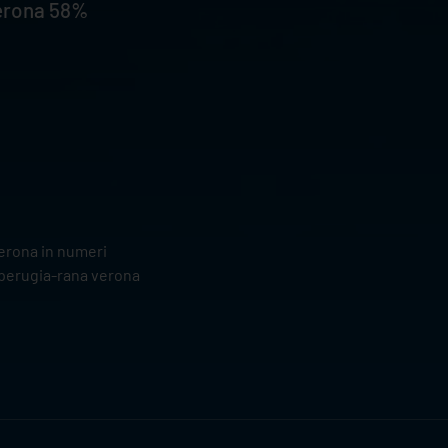
Verona 58%
verona in numeri
im perugia-rana verona