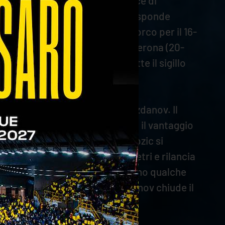
i ospiti non demordono e con l’ace di
stuzia (11-11). Al break umbro, risponde
Amin concretizza un pallone sporco per il 16-
ndi attacchi, tenendo a galla Verona (20-
et point, con Giannelli che mette il sigillo
lli (1-2), prima dell’ace di Grozdanov. Il
rvizio (3-6). Verona incrementa il vantaggio
ficace striscia in battuta di Mozic si
era entra in serie dai nove metri e rilancia
r l’11-18. I bianconeri commettono qualche
ita buca il taraflex, poi Grozdanov chiude il