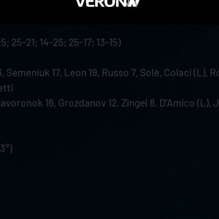
 25-21; 14-25; 25-17; 13-15)
, Semeniuk 17, Leon 19, Russo 7, Solè, Colaci (L), Ro
etti
avoronok 16, Grozdanov 12, Zingel 8, D’Amico (L), J
(3°)