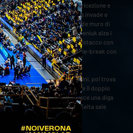
retta. D’Amico regge l’urto in ricezione e
rio e trova un break, ma Ben Tara invade e
o nuovamente il pari con il grande muro di
golinea di Ben Tara (15-12). Semeniuk alza i
0-14. Verona cerca di ridurre il distacco con
-16. Leon manda la contesa al tie-break con
ga le mani dei ricevitori perugini, poi trova
si porta sul 3-5. Verona mantiene il doppio
e firma il 9-11. Spirito costruisce una diga
nulla il primo match point, ma Keita sale