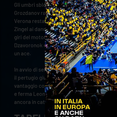
Gli umbri sbloccano la quarta frazione, con 
Grozdanov raccoglie alla perfezione l’invito 
Verona resta in scia (8-7). Le due squadre r
Zingel ai danni di Semeniuk (12-12). La squad
giri del motore e crea il solco, mandando i su
Dzavoronok e Grozdanov, ma Ben Tara spiana 
un ace.
In avvio di set, Grozdanov spinge forte da po
il pertugio giusto in attacco. D’Amico compie
vantaggio con un Grozdanov in grande vena (7
e ferma Leon per il 10-13. Il regista scalig
ancora in cattedra e mette il sigillo sulla sfid