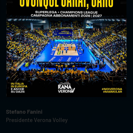
grandissimo onore per tutti noi poterti far
indossare la prima maglia nella storia del nostro
club e ti porteremo sempre ad esempio anche in
futuro per i nostri atleti, dalla prima squadra al
settore giovanile. La tua serietà ed umiltà ci sia
da modello virtuoso per raggiungere grandi
traguardi.
Le nostre strade speriamo solo
momentaneamente si dividono ma sappi che sei
stato, sei e sarai sempre uno di noi. Ti vogliamo
bene, grazie/obrigado di tutto nostro grande
CAPITANO.
Stefano Fanini
Presidente Verona Volley