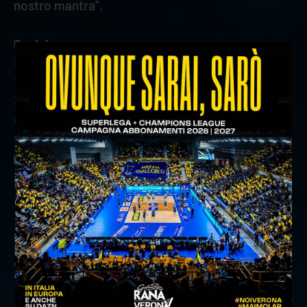
nostro mantra”.
Qualche numero
Regular Season: Yoandy Leal - 3 muri vincenti ai
100 (Gas Sales Bluenergy Piacenza); Rok Mozic -
34 punti ai 500 (WithU Verona).
Carriera: Edoardo Caneschi - 1 gara giocata alle
200, Enrico Cester - 9 attacchi vincenti ai 1500
(Gas Sales Bluenergy Piacenza); Luca Spirito - 1
muro vincente ai 200 (WithU Verona).
precedente:
che esordio per withu verona: battuta
piacenza al tie-break
successivo:
finalmente convoi: la presentazione di
verona volley
news prima squadra