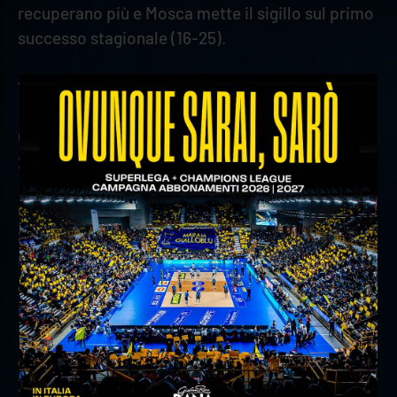
recuperano più e Mosca mette il sigillo sul primo
successo stagionale (16-25).
TABELLINO
Gioiella Prisma Taranto – Rana Verona 1–3 (22-
25; 22-25; 28-26; 16-25)
Gioiella Prisma Taranto: De Halo 2, Lanza 13,
Sala 14, Alletti 2, Gargiulo 5, Rizzo (L), Bonacchi,
Russell 4, Gutierrez 9, Paglialunga, Raffaelli 2,
Jendryk 16, Ekstrand, Luzzi (L). All. Mastrangelo
Rana Verona: Spirito 2, Amin 22, Mozic 16,
Truhtchev 6, Mosca 7, Grozdanov 6, D’Amico (L),
Jovovic, Dzavoronok 10, Sani, Cortesia 4,
Zanotti, Bonisoli (L). All. Stoytchev