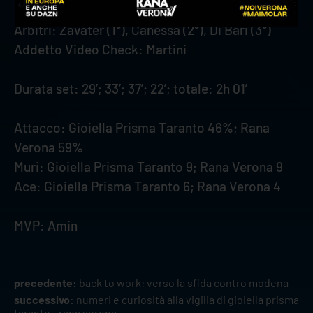
Arbitri: Zavater (1°), Canessa (2°), Di Bari (3°)
Addetto Video Check: Martini
Durata set: 29’; 33’; 37’; 22’; totale: 2h 01’
Attacco: Gioiella Prisma Taranto 46%; Rana
Verona 59%
Muri: Gioiella Prisma Taranto 9; Rana Verona 9
Ace: Gioiella Prisma Taranto 6; Rana Verona 4
MVP: Amin
precedente:
back to work: verso la sfida contro modena
successivo:
numeri e curiosità alla vigilia di gioiella prisma
taranto - rana verona