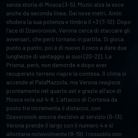
senza storia di Mosca (3-5). Mozic alza la voce
anche da seconda linea. Dai nove metri, Amin
sfodera la sua potenza e timbra il +3 (7-10). Dopo
l’ace di Dzavoronok, Verona cerca di staccare gli
avversari, che però tornano in partita. Si gioca
punto a punto, poi è di nuovo il ceco a dare due
lunghezze di vantaggio ai suoi (20-22). La
Prisma, però, non demorde e dopo aver
recuperato terreno riapre la contesa. Il clima si
accende al PalaMazzola, ma Verona reagisce
prontamente nel quarto set e grazie all’ace di
Mosca vola sul 4-8. L’attacco di Cortesia da
posto tre incrementa il distacco, con
Dzavoronok ancora decisivo al servizio (6-13).
Verona prende il largo con il numero 4 e si
allontana notevolmente (8-19). I rossoblù non