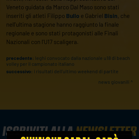
Veneto guidata da Marco Dal Maso sono stati
inseriti gli atleti Filippo
Bullo
e Gabriel
Bisin
, che
nell'ultima stagione hanno raggiunto la finale
regionale e sono stati protagonisti alle Finali
Nazionali con l'U17 scaligera.
precedente:
leghi convocato dalla nazionale u18 di beach
volley per il campionato italiano
successivo:
i risultati dell'ultimo weekend di partite
news giovanili
ISCRIVITI ALLA
NEWSLETTER