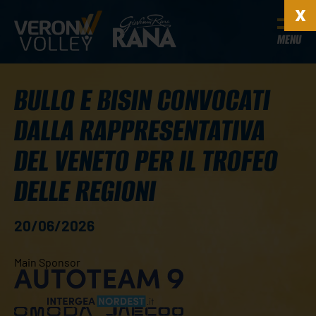
MENU
BULLO E BISIN CONVOCATI
DALLA RAPPRESENTATIVA
DEL VENETO PER IL TROFEO
DELLE REGIONI
20/06/2026
Main Sponsor