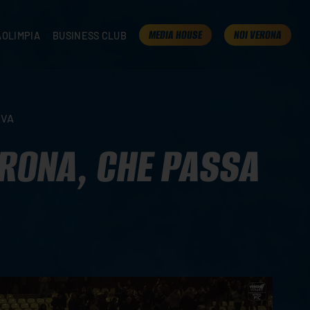
MEDIA HOUSE
NOI VERONA
AOLIMPIA
BUSINESS CLUB
TAMPA
OLIMPIA
I NOSTRI PARTNER
K
PRESENTA LA TUA AZIENDA
 VERONA
B2B AREA
OVA
 ROOM
ERONA, CHE PASSA