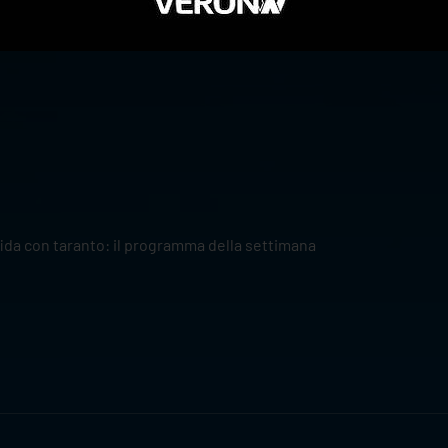
ona 60%
sfida con taranto: il programma della settimana