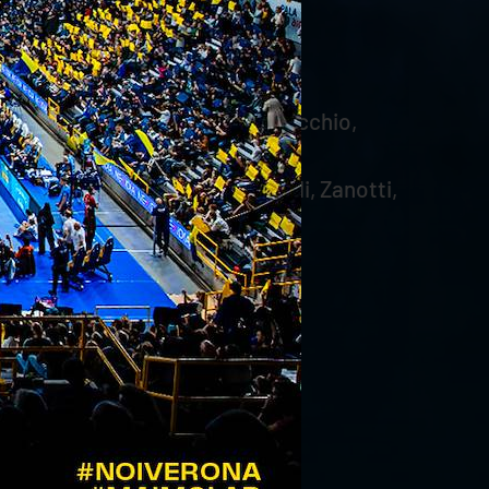
n, Stefani 6, Mayo, Orioli, Truocchio,
 Jensen, Sani, Chevalier, Vitelli, Zanotti,