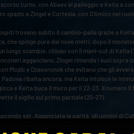
scorso turno, con Abaev al palleggio e Keita a com
 spazio a Zingel e Cortesia, con D’Amico nel ruolo
 ospiti trovano subito il cambio-palla grazie a Keit
ta, che spinge pure dai nove metri, dopo il monster
un lungo scambio, chiuso con il mani-out di Keita (
anconeri agganciano, Zingel rimanda i suoi sopra c
o, con Mozic e Dzavoronok che evitano che gli avvers
, Padova ribalta ancora, ma Keita intuisce le inten
oca e Keita buca il muro per il 22-23. Il numero 9 f
tte il sigillo sul primo parziale (25-27).
condo set. Agganciata la parità, gli uomini di Cutt
trend e con la diagonale di Dzavoronok si porta sul