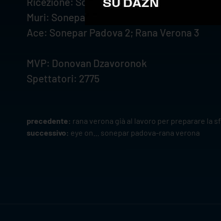
Ricezione: Sonepar Padova 52%; Rana Ver
Muri: Sonepar Padova 7; Rana Verona 10
Ace: Sonepar Padova 2; Rana Verona 3
MVP: Donovan Dzavoronok
Spettatori: 2775
precedente:
rana verona già al lavoro per preparare la 
successivo:
eye on... sonepar padova-rana verona