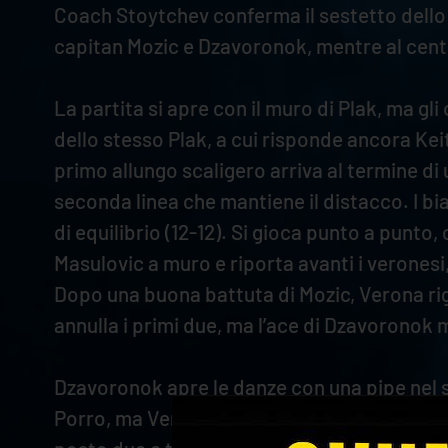
Coach Stoytchev conferma il sestetto dello 
capitan Mozic e Dzavoronok, mentre al centro
La partita si apre con il muro di Plak, ma gli
dello stesso Plak, a cui risponde ancora Kei
primo allungo scaligero arriva al termine di 
seconda linea che mantiene il distacco. I bi
di equilibrio (12-12). Si gioca punto a punt
Masulovic a muro e riporta avanti i veronesi
Dopo una buona battuta di Mozic, Verona rigi
annulla i primi due, ma l’ace di Dzavoronok me
Dzavoronok apre le danze con una pipe nel se
Porro, ma Verona impiega poco a invertire il 