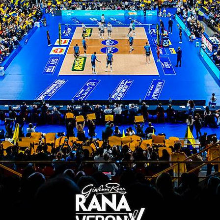
-25; 21-25)
ek 15, Porro 12, Crosato 6, Plak 4, Diez (L), Pedro
onok 13, Cortesia 6, Zingel 2, D’Amico (L), Spirito,
na 53%