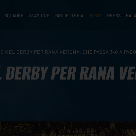
SQUADRE
STAGIONE
BIGLIETTERIA
NEWS
PRESS
PAL
A
PRIMA SQUADRA
SUPERLEGA
ABBONAMENTI
NEWS PRIMA SQUADRA
COMUNICATI S
PALA
SERIE C
CEV CHAMPIONS LEAGUE
RIVENDITORI
NEWS GIOVANILI
ACCREDITI
PAR
NIGRAMMA
PRIMA DIVISIONE
SETTORE GIOVANILE
TIFOSI CON DISABILITÀ
CASA
NO NEL DERBY PER RANA VERONA, CHE PASSA 3-0 A PAD
TTACI
SETTORE GIOVANILE
CAMP
KIDS
L DERBY PER RANA V
MINIVOLLEY