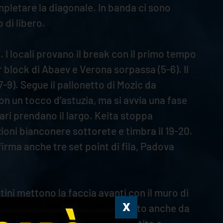
pletare la diagonale. In banda ci sono
 di libero.
a. I locali provano il break con il primo tempo
 block di Abaev e Verona sorpassa (5-6). Il
7-9). Segue il pallonetto di Mozic da
on un tocco d’astuzia, ma si avvia una fase
ari prendano il largo. Keita stoppa
zioni bianconere sottorete e timbra il 19-20.
irma anche tre set point di fila, Padova
ini mettono la faccia avanti con il muro di
 5-7. Il ceco trova il varco giusto anche da