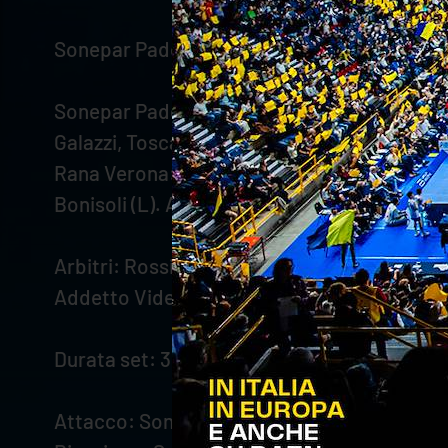
Sonepar Padova-Rana Verona 0–3 (25-27: 20
Sonepar Padova: Falaschi, Masulovic 9, Sedlac
Galazzi, Toscani (L). All. Cuttini
Rana Verona: Abaev, Keita 25, Mozic 13, Dzavor
Bonisoli (L). All. Stoytchev
Arbitri: Rossi (1°), Curto (2°), Giglio (3°)
Addetto Videocheck: Casarin
Durata set: 31’; 29’; 30’; totale: 1h30’
Attacco: Sonepar Padova 43%; Rana Vero