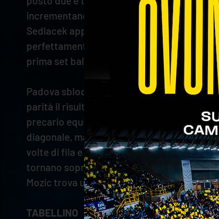
posto due e tiene le due lunghezze di vantagg
incrementano il distacco (10-13). Il capitano 
Sedlacek approfitta di una free-ball per sigl
perfettamente, precedendo il muro di Cortesi
prima set ball agli scaligeri. Stefani ridà sp
Padova sblocca il terzo parziale, Dzavoronok
parità il risultato (3-3). Mozic utilizza la st
precario equilibrio Mozic trova il tocco delle 
diagonale, ma i bianconeri fanno side-out e 
volte di fila e manda Padova avanti di tre (15-
tornano sopra con la pipe di Porro e tengono
Mozic trova un altro monster block e poi chi
TABELLINO