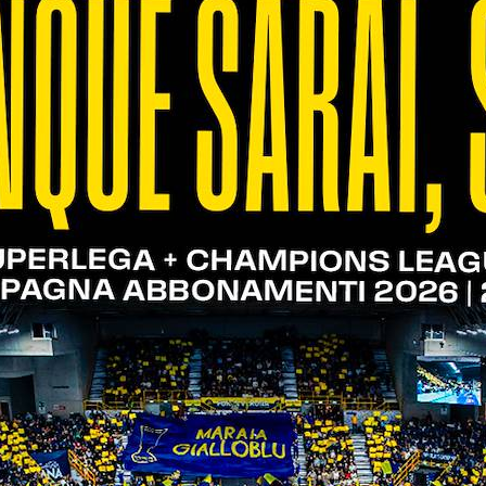
io (7-9). Keita trova il mani-out, Mozic fa altrettan
sceglie poi il lungolinea e manda i suoi sull’11-16. 
are il punto del 15-18. Mozic raccoglie al meglio i
a e la pipe di Dzavoronok (15-22). Il centrale tre
eranza ai suoi e la frazione termina con l’errore in 
 risponde presente, i padroni di casa cercando di 
essa arma e porta i suoi sopra nel punteggio (4-5). P
mani avversarie per il 6-7. Crosato infila l’ace che 
trovano la potenza di Porro dai nove metri per il 
12). Keita si esalta al servizio e riagguanta il pareg
 il +2 grazie al muro di Crosato (18-16). Altro pari
ude i conti da posto quattro (21-25).