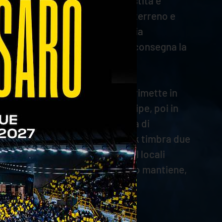
to a chiusura di un’azione insistita e
I patavini tentano di recuperare terreno e
l suggerimento di Abaev e incrocia
vigiano va a segno dal centro e consegna la
battuta di Crosato.
allungare, ma il muro di Keita rimette in
orro centra il bersaglio con la pipe, poi in
vale il nuovo pari (9-9). Keita va di
controsorpasso (12-11). Sedlacek timbra due
gio con un ace dei suoi (15-15). I locali
 col muro di Dzavoronok, Keita lo mantiene,