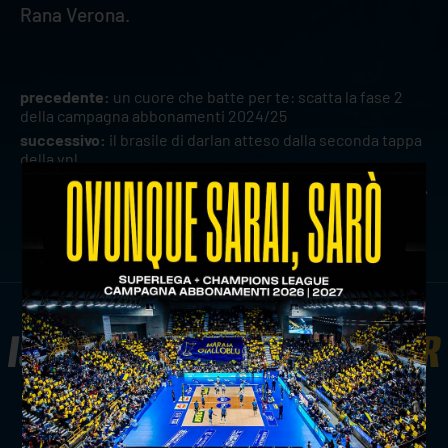
Rana Verona.
precedente:
un cuore che batte per te: scatta la fase 2
della campagna abbonamenti 2024/25
successivo:
il brasile di darlan atteso dalla seconda tappa
della vnl
news prima squadra
ISCRIVITI ALLA
NEWSLETTER
ISCRIVITI ORA