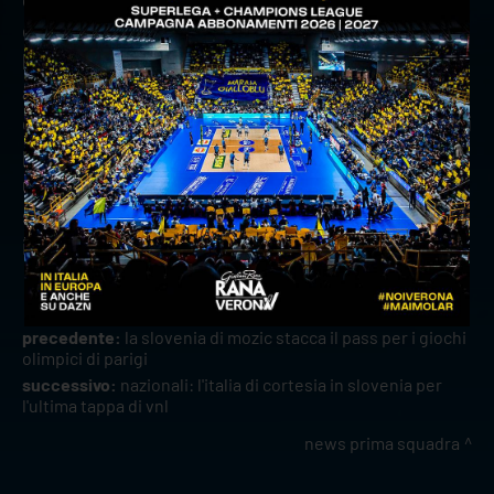
encomiabile, capace di portare avanti lo studio e
l’attività sportiva con grande dedizione. In due
anni con la nostra maglia Bonisoli ha saputo
dimostrare il suo valore e nelle prossime stagioni
potrà migliorare ancora tanto sotto la guida di
uno staff tecnico di primo livello. Siamo
soddisfatti di proseguire questo cammino
insieme”.
precedente:
la slovenia di mozic stacca il pass per i giochi
olimpici di parigi
successivo:
nazionali: l'italia di cortesia in slovenia per
l'ultima tappa di vnl
news prima squadra