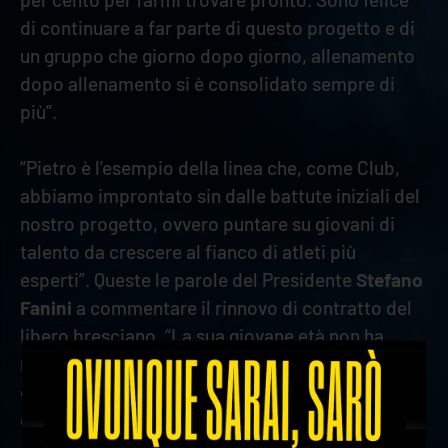
di continuare a far parte di questo progetto e di
un gruppo che giorno dopo giorno, allenamento
dopo allenamento si è consolidato sempre di
più”.
“Pietro è l’esempio della linea che, come Club,
abbiamo improntato sin dalle battute iniziali del
nostro progetto, ovvero puntare su giovani di
talento da crescere al fianco di atleti più
esperti”. Queste le parole del Presidente
Stefano
Fanini
a commentare il rinnovo di contratto del
libero bresciano. “La sua giovane età non ha
rappresentato in alcun modo un limite – ha
continuato – Anzi, in qualsiasi situazione ha
dimostrato serietà, maturità e professionalità
che ne fanno un ragazzo dalla condotta