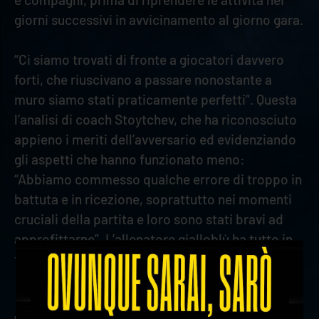
giorni successivi in avvicinamento al giorno gara.
“Ci siamo trovati di fronte a giocatori davvero
forti, che riuscivano a passare nonostante a
muro siamo stati praticamente perfetti”. Questa
l’analisi di coach Stoytchev, che ha riconosciuto
appieno i meriti dell’avversario ed evidenziando
gli aspetti che hanno funzionato meno:
“Abbiamo commesso qualche errore di troppo in
battuta e in ricezione, soprattutto nei momenti
cruciali della partita e loro sono stati bravi ad
approfittarne”. L’allenatore gialloblù ha tutto in
testa per la sfida da ex che vivrà al PalaTrento.
precedente:
aperte le vendite per la coppa italia: 20% di