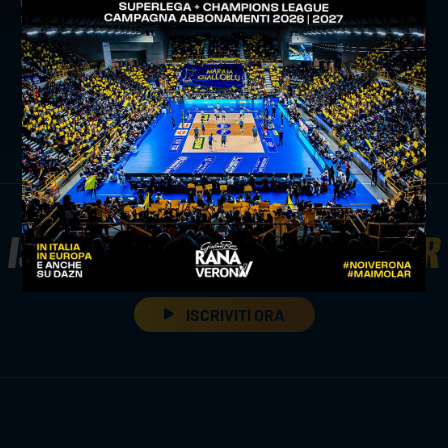
sconto per gli abbonati!
successivo:
distributori al risparmio vivaverona cup: è
mozic il più votato contro piacenza
news prima squadra
ISCRIVITI ALLA
NEWSLETTER
ISCRIVITI ORA