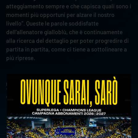
atteggiamento sempre e che capisca quali sono i
momenti più opportuni per alzare il nostro
livello”. Queste le parole soddisfatte
dell’allenatore gialloblù, che è continuamente
alla ricerca del dettaglio per poter progredire di
partita in partita, come ci tiene a sottolineare a
più riprese.
precedente:
modalità di accesso area stampa: withu
verona - gas sales bluenergy piacenza
successivo:
che cuore: la withu verona trionfa a cisterna
comunicati stampa