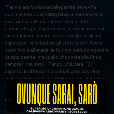
“Per noi era fondamentale partire bene – ha
commentato Coach
Stoytchev
al termine della
gara vinta contro Taranto – e sono stato
soddisfatto per l’approccio e la concentrazione,
ma dobbiamo ancora lavorare tanto su alcuni
aspetti per non ripetere gli stessi errori. Non è
stato facile allenarsi nell’ultimo periodo e gestire
questa partita, ma quello che conta alla fine è
sempre il risultato”. Per poi chiudere: “Ci
aspetta un’altra partita complicata: dovremo
tenere i piedi per terra e lavorare con umiltà per
migliorare di giorno in giorno”.
precedente:
vivi energia diventa jersey sponsor di verona
volley
successivo:
buona la prima: rana verona espugna taranto