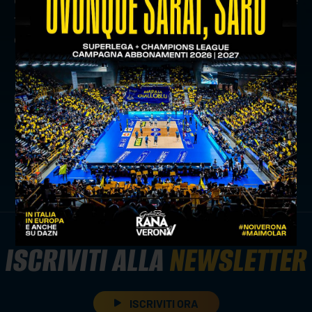
fiducia per entrare il prima possibile nel ritmo
gara”.
precedente:
match analysis: itas trentino-rana verona in
numeri
successivo:
rana verona: draw the new jersey
news prima squadra
ISCRIVITI ALLA
NEWSLETTER
ISCRIVITI ORA