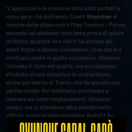
“L’approccio e la ricezione sono stati perfetti a
inizio gara – ha dichiarato Coach
Stoytchev
al
termine della sfida contro l’Itas Trentino – Poi nel
secondo set abbiamo fatto bene prima di subire
un filotto da parte loro che ci ha portato ad
avere fretta in alcune circostanze, cosa che si è
verificata anche in quello successivo. Abbiamo
ritrovato il ritmo nel quarto, ma non abbiamo
sfruttato alcune situazioni di contrattacco,
anche per merito di Trento, che ha giocato una
partita lucida. Noi dobbiamo continuare a
lavorare sui nostri miglioramenti. Abbiamo
tempo, ma ci attendono altre partite molto
difficili, a partire dalla prossima. Keita? L’ho
inserito sin dall’inizio perché doveva capire qual
è il livello del campionato. Ha bisogno di spazio e