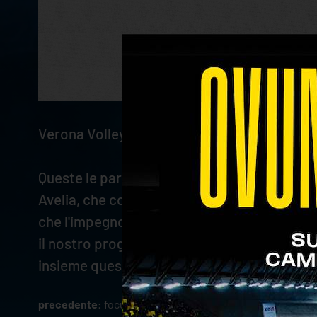
Verona Volley è lieta di proseguire il rappo
Queste le parole di
Stefano Fanini
, Presiden
Avelia, che continua essere parte integrant
che l'impegno e il lavoro profusi tutti i gi
il nostro progetto. A nome di tutto il Club r
insieme questa avventura”.
precedente:
focus sull'avversario: allianz milano