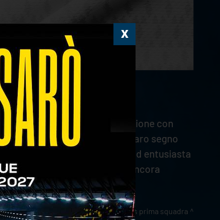
per la stagione 2023/2024.
eguire il rapporto di collaborazione con
questa stagione. Questo è un chiaro segno
 di sostenere in modo convinto ed entusiasta
e per aver scelto di percorrere ancora
news prima squadra