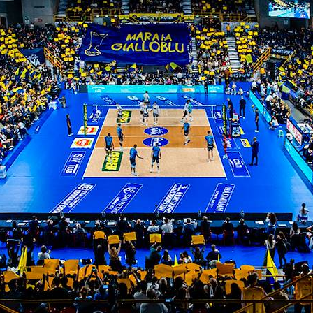
ta
ITI ALLA
NEWSLETTER
ISC