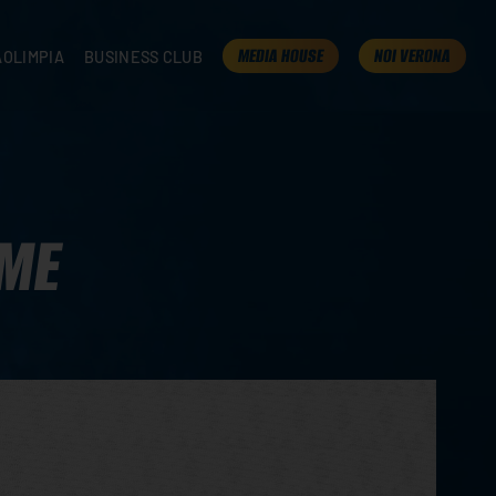
MEDIA HOUSE
NOI VERONA
AOLIMPIA
BUSINESS CLUB
TAMPA
OLIMPIA
I NOSTRI PARTNER
K
PRESENTA LA TUA AZIENDA
 VERONA
B2B AREA
 ROOM
EME