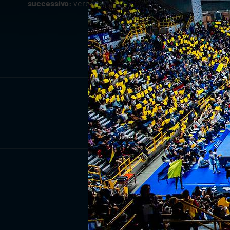
successivo:
verona volley: un settore giovanile in cresci
ISCRIV