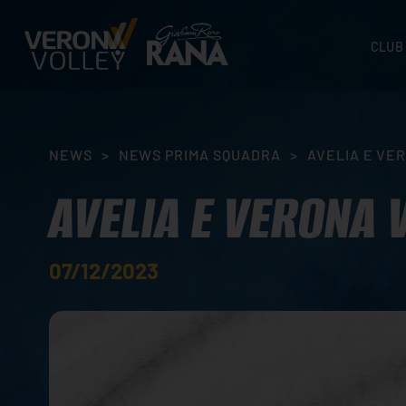
CLUB
STORI
SEDI
ORGA
NEWS
>
NEWS PRIMA SQUADRA
>
AVELIA E VE
CONTA
AVELIA E VERONA 
07/12/2023