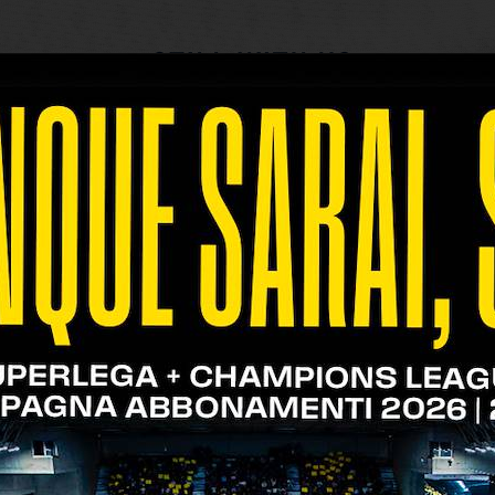
rto di partnership con
Avelia
come Jersey Sponsor 
te di Verona Volley: “Siamo molto contenti di pros
e della grande famiglia di Verona Volley anche in 
orni vengono apprezzati sempre di più da chi decide
ingrazio Avelia per la fiducia che ha riposto in noi 