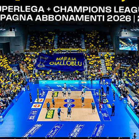
ogni settore.
 in via Leonardo Da Vinci 35, Verona, dal lunedì al 
etto a partire da due ore prima del fischio d'inizio.
insieme