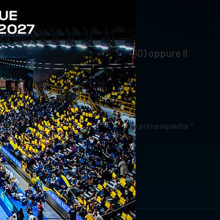
venerdì (9.30-13.30 e 14.30-16.30) oppure il
news prima squadra