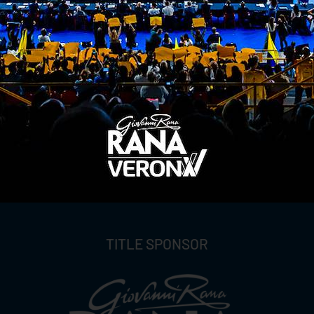
ITI ALLA
NEWSLETTER
ISC
TITLE SPONSOR