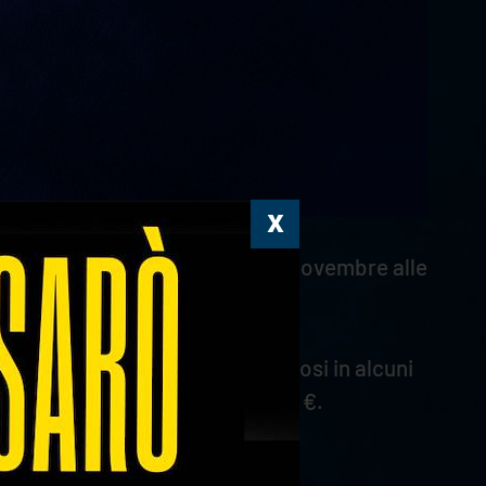
a
, in programma domenica 26 novembre alle
 di vendita, con prezzi vantaggiosi in alcuni
va Nord e Sud il biglietto è a 18 €.