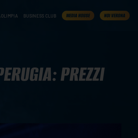
MEDIA HOUSE
NOI VERONA
AOLIMPIA
BUSINESS CLUB
TAMPA
OLIMPIA
I NOSTRI PARTNER
K
PRESENTA LA TUA AZIENDA
 VERONA
B2B AREA
 ROOM
PERUGIA: PREZZI