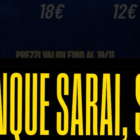
ietti per la gara
Rana Verona-Sir Susa Vim Perugi
al 19 novembre alle ore 23.59 è attiva la prima fase
istare il proprio tagliando
a soli 12 €
, mentre in Cur
colo della SuperLega Credem Banca.