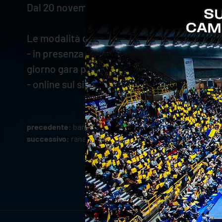
Dal 20 novembre tornerà il prezzo pieno in 
Le modalità di vendita sono le seguenti:
- in presenza presso la sede di Verona Volley
giorno gara presso la biglietteria del palazz
- online sul sito TicketOne.it (
CLICCA QUI
)
precedente:
banca mediolanum e verona volley ancora 
successivo:
rana verona lotta, ma passa monza