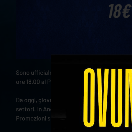
Sono ufficialmente aperte le vendite dei bigl
ore 18.00 al Pala AGSM AIM.
Da oggi, giovedì 9 novembre alle 10.00, fino 
settori. In Anello Superiore è possibile acqu
Promozioni speciali per godersi lo spetta