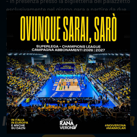
- In presenza presso la biglietteria del palazzetto
esclusivamente nel giorno gara a partire da due
ore dall'inizio del match
precedente:
le parole di coach stoytchev in vista del nono
turno di ritorno contro piacenza
successivo:
rana verona-padova fissata per domenica 23
febbraio alle 20.30
news prima squadra
ISCRIVITI ALLA
NEWSLETTER