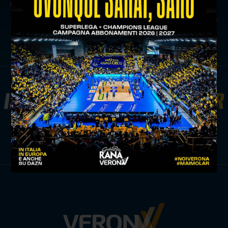
rivolto alla trasferta di cisterna
news prima squadra
ISCRIVITI ALLA
NEWSLETTER
ISCRIVITI ORA