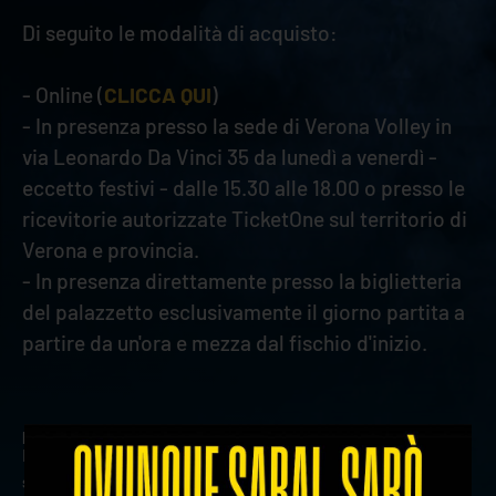
Di seguito le modalità di acquisto:
- Online (
CLICCA QUI
)
- In presenza presso la sede di Verona Volley in
via Leonardo Da Vinci 35 da lunedì a venerdì -
eccetto festivi - dalle 15.30 alle 18.00 o presso le
ricevitorie autorizzate TicketOne sul territorio di
Verona e provincia.
- In presenza direttamente presso la biglietteria
del palazzetto esclusivamente il giorno partita a
partire da un'ora e mezza dal fischio d'inizio.
precedente:
game review: rana verona-ma acqua s.
bernardo cuneo
successivo:
rana verona torna al lavoro con lo sguardo