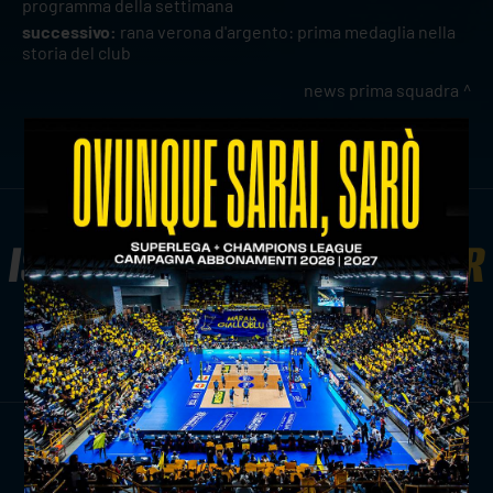
programma della settimana
successivo:
rana verona d'argento: prima medaglia nella
storia del club
news prima squadra
ISCRIVITI ALLA
NEWSLETTER
ISCRIVITI ORA