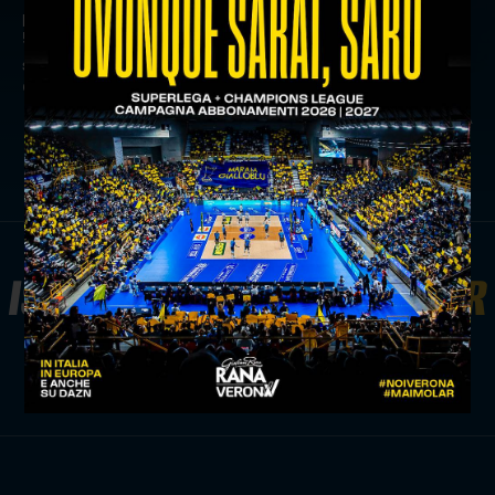
precedente:
match analysis: la quarta giornata dei play off
5° posto in numeri
successivo:
rana verona si conferma: anche modena
crolla sotto i colpi di keita e compagni
news prima squadra
ISCRIVITI ALLA
NEWSLETTER
ISCRIVITI ORA