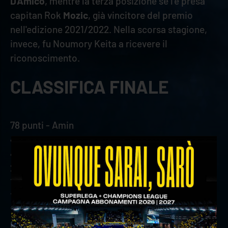
D'Amico
, mentre la terza posizione se l'è presa
capitan Rok
Mozic
, già vincitore del premio
nell'edizione 2021/2022. Nella scorsa stagione,
invece, fu Noumory Keita a ricevere il
riconoscimento.
CLASSIFICA FINALE
78 punti - Amin
46 punti - D'Amico
42 punti - Mozic
20 punti - Jovovic
14 punti - Sani
12 punti - Keita
10 punti - Cortesia
6 punti - Dzavoronok