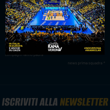
4 punti - Spirito
4 punti - Bonisoli
4 punti - Mosca
precedente:
match analysis: gara 3 dei quarti play off in
numeri
successivo:
onore rana verona: passa perugia, ma mozic e
compagni fanno paura
news prima squadra
ISCRIVITI ALLA
NEWSLETTER