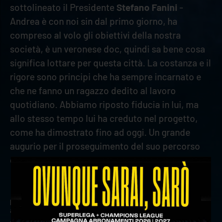
sottolineato il Presidente
Stefano Fanini
-
Andrea è con noi sin dal primo giorno, ha
compreso al volo gli obiettivi della nostra
società, è un veronese doc, quindi sa bene cosa
significa lottare per questa città. La costanza e il
rigore sono principi che ha sempre incarnato e
che ne fanno un ragazzo dedito al lavoro
quotidiano. Abbiamo riposto fiducia in lui, ma
allo stesso tempo lui ha creduto nel progetto,
come ha dimostrato fino ad oggi. Un grande
augurio per il proseguimento del suo percorso
con Rana Verona”.
precedente:
conferma in posto tre: cortesia rinnova fino
al 2027
successivo:
verona volley vicino ad alberto ciacciarelli per