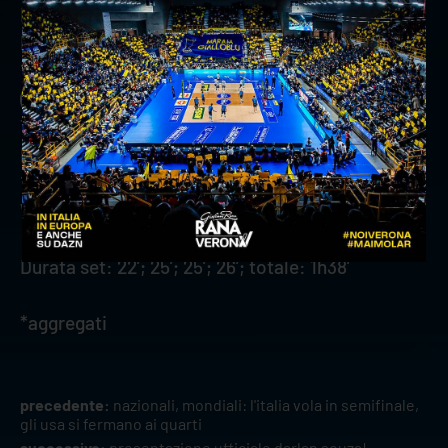
Rana Verona: Planinsic 3, Gironi 8, Keita 25,
Mozic 9, Vitelli 7, Cortesia 6, D’Amico (L), Glatz
13, Britton* 6, Chevdanov* 1, Valbusa 8, Bonisoli
(L). All. De Cecco
TSV Haching Munchen: Rupprecht 10,
Milovanovic 13, Krassnig 9, Klajmon 4, Paduretu
1, Ferch 2, Eckardt (L), Krenkel 1, Burmann,
Wendt 2, Gumenjuk 2. All. Dudas
Durata set: 22’; 25’; 25’; 26’; totale: 1h38’
*aggregati
precedente:
nazionali, mondiali: l'italia vola in semifinale,
gli usa si fermano ai quarti
successivo:
presentazione ufficiale darlan souza!