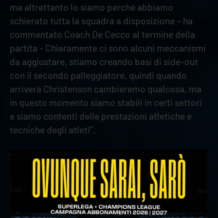
ma altrettanto lo siamo perché abbiamo
schierato tutta la squadra a disposizione – ha
commentato Coach De Cecco al termine della
partita - Chiaramente ci sono alcuni meccanismi
da aggiustare, stiamo creando basi di side-out
con il secondo palleggiatore, quindi quando
arriverà Christenson cambieremo qualcosa, ma
in questo momento siamo stabili in certi settori
e siamo contenti delle prestazioni atletiche e
tecniche degli atleti”.
TABELLINO
Rana Verona-TSV Haching Munchen 3–1 (15-5; 25-
16; 22-25; 25-20)