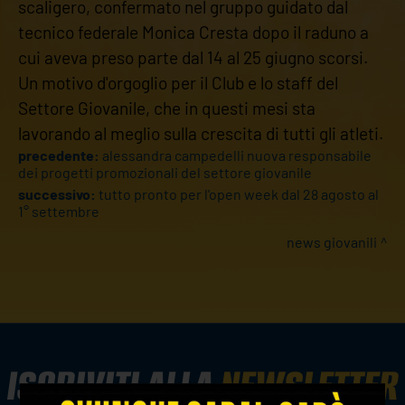
scaligero, confermato nel gruppo guidato dal
tecnico federale Monica Cresta dopo il raduno a
cui aveva preso parte dal 14 al 25 giugno scorsi.
Un motivo d'orgoglio per il Club e lo staff del
Settore Giovanile, che in questi mesi sta
lavorando al meglio sulla crescita di tutti gli atleti.
precedente:
alessandra campedelli nuova responsabile
dei progetti promozionali del settore giovanile
successivo:
tutto pronto per l'open week dal 28 agosto al
1° settembre
news giovanili
ISCRIVITI ALLA
NEWSLETTER