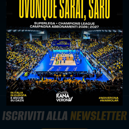
prenotare il tuo posto in tribuna.
Vi aspettiamo numerosi!
precedente:
archimada diventa official partner di verona
volley
successivo:
primo test positivo per withu verona contro
pallavolo padova
news prima squadra
ISCRIVITI ALLA
NEWSLETTER