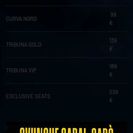
99
CURVA NORD
€
139
TRIBUNA GOLD
€
189
TRIBUNA VIP
€
239
EXCLUSIVE SEATS
€
L'ingresso è libero
, ma
CLICCA QUI
per