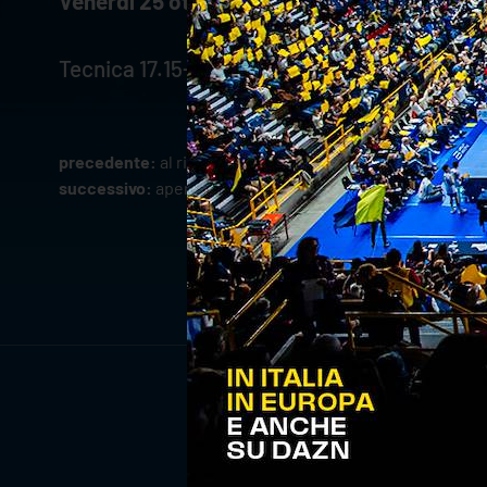
Venerdì 25 ottobre
Tecnica 17.15-20.00
precedente:
al risparmio noi verona cup: keita concede il
successivo:
aperte le vendite di anello superiore e cur
ISCRIV