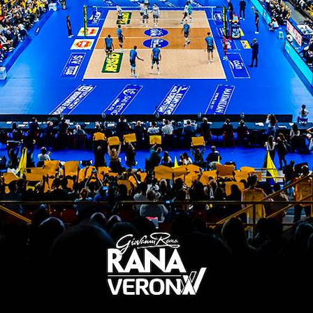
 bis, seconda vittoria per lui
ve per rana verona-modena a tariffe scontate
ITI ALLA
NEWSLETTER
ISC