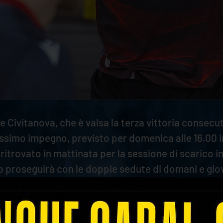
Civitanova, che è valsa la terza vittoria consecut
ossimo impegno, previsto per domenica alle 16.00 in
 ritrovato in mattinata per la sessione di scarico i
 proseguirà con le doppie sedute di domani e gioved
 anche il lavoro tattico di analisi dell'avversario.
enamenti di questa settimana: