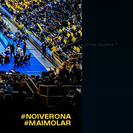
news prima squadra
RIVITI ORA