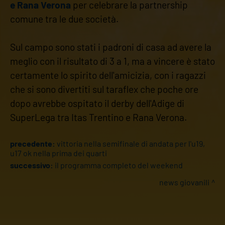
e Rana Verona
per celebrare la partnership
comune tra le due società.
Sul campo sono stati i padroni di casa ad avere la
meglio con il risultato di 3 a 1, ma a vincere è stato
certamente lo spirito dell'amicizia, con i ragazzi
che si sono divertiti sul taraflex che poche ore
dopo avrebbe ospitato il derby dell'Adige di
SuperLega tra Itas Trentino e Rana Verona.
precedente:
vittoria nella semifinale di andata per l'u19,
u17 ok nella prima dei quarti
successivo:
il programma completo del weekend
news giovanili