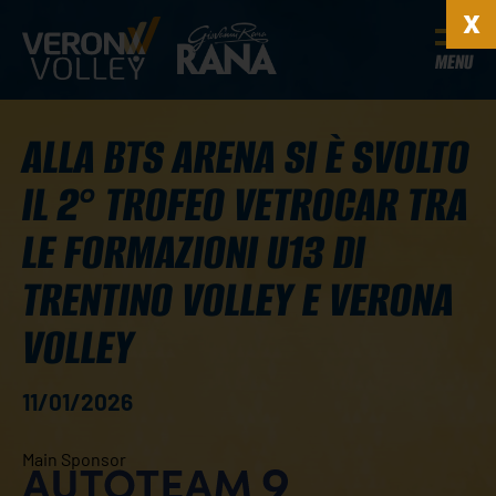
MENU
ALLA BTS ARENA SI È SVOLTO
IL 2° TROFEO VETROCAR TRA
LE FORMAZIONI U13 DI
TRENTINO VOLLEY E VERONA
VOLLEY
11/01/2026
Main Sponsor