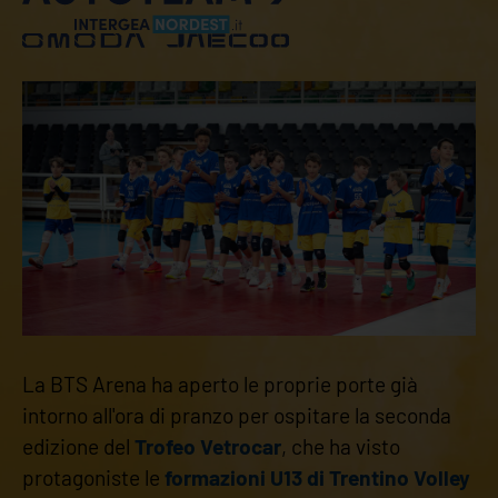
La BTS Arena ha aperto le proprie porte già
intorno all'ora di pranzo per ospitare la seconda
edizione del
Trofeo Vetrocar
, che ha visto
protagoniste le
formazioni U13 di Trentino Volley