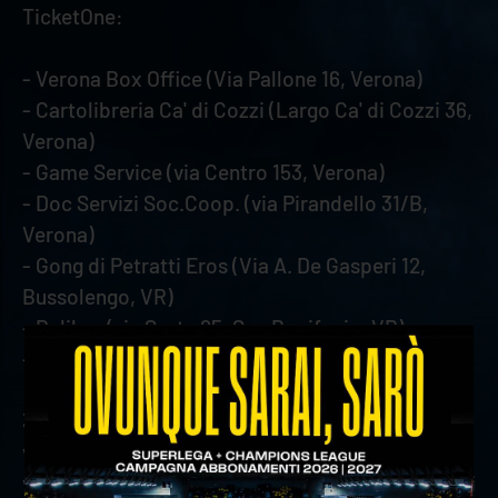
TicketOne:
- Verona Box Office (Via Pallone 16, Verona)
- Cartolibreria Ca' di Cozzi (Largo Ca' di Cozzi 36,
Verona)
- Game Service (via Centro 153, Verona)
- Doc Servizi Soc.Coop. (via Pirandello 31/B,
Verona)
- Gong di Petratti Eros (Via A. De Gasperi 12,
Bussolengo, VR)
- Delibar (via Sorte 25, San Bonifacio, VR)
- Azimut (via Duomo 28, Legnago, VR)
3) In presenza presso la sede di Verona Volley in
via Leonardo Da Vinci 35 (Verona) dal lunedì al
venerdì (9.30-13.30 e 14.30-16.30), esclusi i festivi