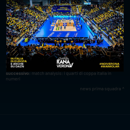
e il giorno gara
4) In presenza presso la biglietteria del
palazzetto esclusivamente nel giorno gara a
partire da un'ora e mezza prima del fischio
d'inizio
precedente:
coach stoytchev presenta valsa group
modena-rana verona
successivo:
match analysis: i quarti di coppa italia in
numeri
news prima squadra