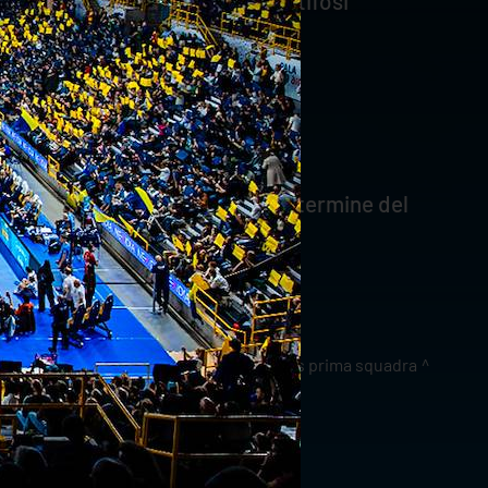
 rispondendo alla storia che i tifosi
ail a
ilcommercioveronese@
do classificato e 4 al terzo. Al termine del
lassificato riceverà il "Trofeo
news prima squadra