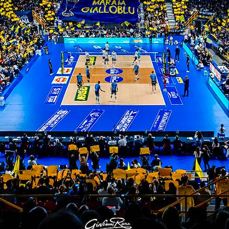
or giocatore di Rana Verona sotto l’apposito post o
rona Volley (Facebook e Instagram) o inviando una m
atch fino alle 24h successive.
i 10 punti al vincitore di giornata, 6 punti al secon
Inverno”; al termine della stagione, invece, il 1° c
mio noi verona cup
a volley