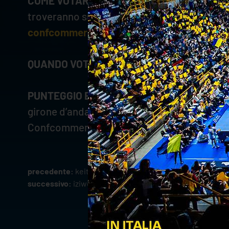
COME VOTARE
- Scrivendo il nome del migli
troveranno sui canali social ufficiali di Ve
confcommercioverona.it
.
QUANDO VOTARE
- Dal giorno seguente il m
PUNTEGGIO E VINCITORI
– Verranno assegnat
girone d’andata verrà premiato il “Campione d’
Confcommercio Verona”.
precedente:
keita chiude l'andata in testa alla al rispar
successivo:
iziwork confermato worker partner di veron