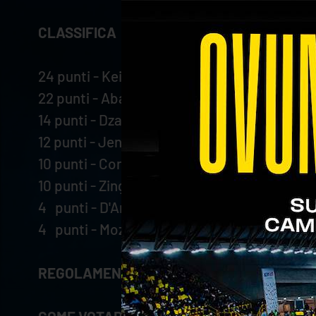
CLASSIFICA
24 punti - Keita
22 punti - Abaev
14 punti - Dzavoronok
12 punti - Jensen
10 punti - Cortesia
10 punti - Zingel
4 punti - D'Amico
4 punti - Mozic
REGOLAMENTO