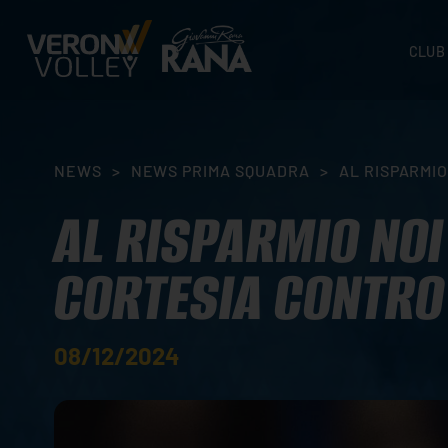
CLUB
STORI
SEDI
ORGA
NEWS
>
NEWS PRIMA SQUADRA
>
AL RISPARMI
CONTA
AL RISPARMIO NO
CORTESIA CONTRO
08/12/2024