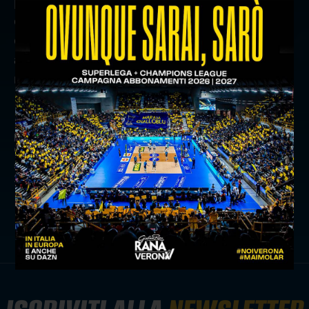
punti al vincitore di giornata, 6 punti al secondo
classificato e 4 al terzo. Al termine del girone
d’andata verrà premiato il “Campione d’Inverno”;
al termine della stagione, invece, il 1° classificato
riceverà il "Trofeo Confcommercio Verona”.
precedente:
game review: rana verona-yuasa battery
grottazzolina
successivo:
la supercoppa italiana si giocherà a trieste il
28 febbraio e il 1° marzo
news prima squadra