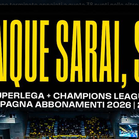
no terminato appaiati a quota 38 punti nelle altre
 verdetto dei tifosi ha confermato quello del campo,
o Confcommercio Verona in occasione della prossim
00 contro la Valsa Group Modena. Premio che avev
e in testa dall'inizio alla fine.