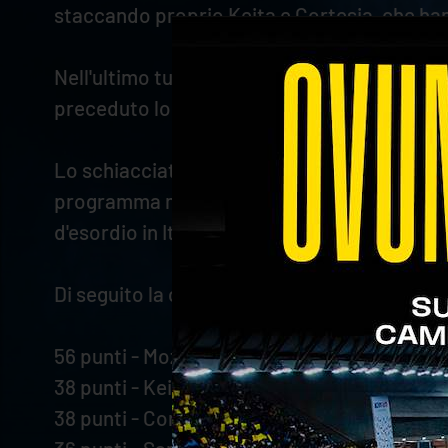
staccando proprio Keita e Cortesia, che han
Nell'ultimo turno dell'iniziativa, invece, il
preceduto lo stesso Mozic e Cortesia.
Lo schiacciatore sloveno riceverà il Trofe
programma mercoledì 23 aprile alle ore 20.
d'esordio in Italia nel 2021/2022, quando rimas
Di seguito la classifica finale:
56 punti - Mozic
38 punti - Keita
38 punti - Cortesia