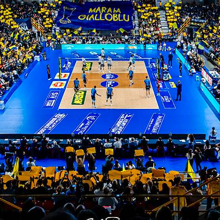
ua in casa di grottazzolina
ercoledì 23 aprile