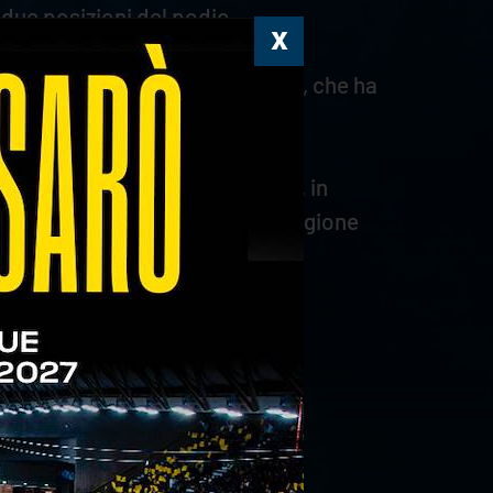
 due posizioni del podio.
 consegnando la vittoria a Ewert, che ha
a gara interna di Rana Verona, in
a già conquistato nella sua stagione