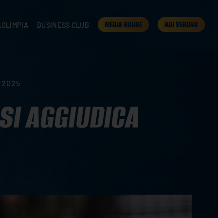
MEDIA HOUSE
NOI VERONA
AOLIMPIA
BUSINESS CLUB
TAMPA
OLIMPIA
I NOSTRI PARTNER
K
PRESENTA LA TUA AZIENDA
 VERONA
B2B AREA
/2025
 ROOM
SI AGGIUDICA