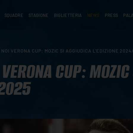
SQUADRE
STAGIONE
BIGLIETTERIA
NEWS
PRESS
PAL
A
PRIMA SQUADRA
SUPERLEGA
ABBONAMENTI
NEWS PRIMA SQUADRA
COMUNICATI S
PALA
SERIE C
CEV CHAMPIONS LEAGUE
RIVENDITORI
NEWS GIOVANILI
ACCREDITI
PAR
NIGRAMMA
PRIMA DIVISIONE
SETTORE GIOVANILE
TIFOSI CON DISABILITÀ
CASA
 NOI VERONA CUP: MOZIC SI AGGIUDICA L'EDIZIONE 2024
TTACI
SETTORE GIOVANILE
CAMP
KIDS
 VERONA CUP: MOZIC 
MINIVOLLEY
/2025