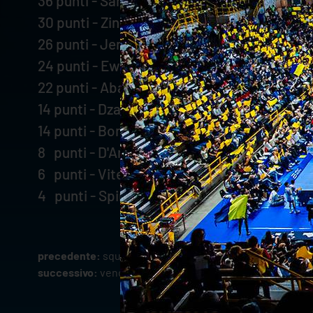
36 punti - Sani
30 punti - Zingel
26 punti - Jensen
24 punti - Ewert
22 punti - Abaev
14 punti - Dzavoronok
14 punti - Bonisoli
8 punti - D'Amico
6 punti - Vitelli
4 punti - Spirito
precedente:
squadra già al lavoro verso il sabato di pasq
successivo:
vendite aperte per rana verona-modena di m