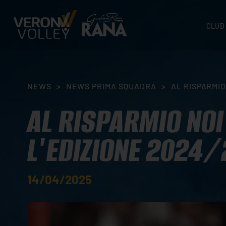
CLUB
STORI
SEDI
ORGA
NEWS
>
NEWS PRIMA SQUADRA
>
AL RISPARMIO
CONTA
AL RISPARMIO NOI
L'EDIZIONE 2024
14/04/2025