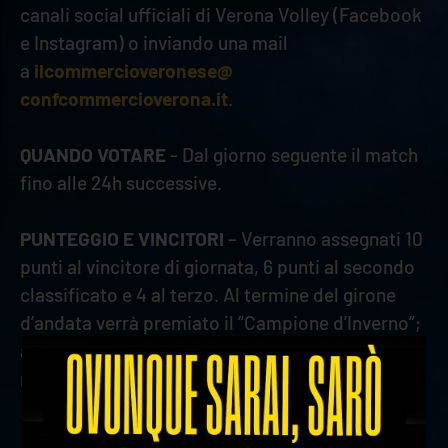
canali social ufficiali di Verona Volley (Facebook
e Instagram) o inviando una mail
a
ilcommercioveronese@
confcommercioverona.it
.
QUANDO VOTARE
- Dal giorno seguente il match
fino alle 24h successive.
PUNTEGGIO E VINCITORI
– Verranno assegnati 10
punti al vincitore di giornata, 6 punti al secondo
classificato e 4 al terzo. Al termine del girone
d’andata verrà premiato il “Campione d’Inverno”;
al termine della stagione, invece, il 1° classificato
riceverà il "Trofeo Confcommercio Verona”.