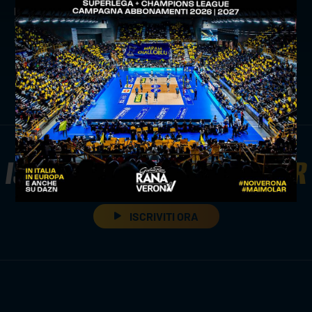
precedente:
inizia la settimana che porta al derby veneto:
il programma di lavoro di rana verona
successivo:
enord diventa jersey sponsor di verona volley
news prima squadra
ISCRIVITI ALLA
NEWSLETTER
ISCRIVITI ORA