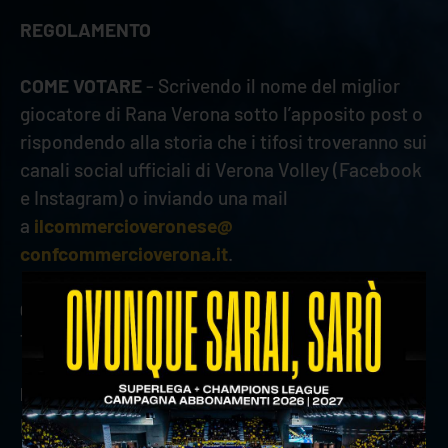
REGOLAMENTO
COME VOTARE
- Scrivendo il nome del miglior
giocatore di Rana Verona sotto l’apposito post o
rispondendo alla storia che i tifosi troveranno sui
canali social ufficiali di Verona Volley (Facebook
e Instagram) o inviando una mail
a
ilcommercioveronese@
confcommercioverona.it
.
QUANDO VOTARE
- Dal giorno seguente il match
fino alle 24h successive.
PUNTEGGIO E VINCITORI
– Verranno assegnati 10
punti al vincitore di giornata, 6 punti al secondo