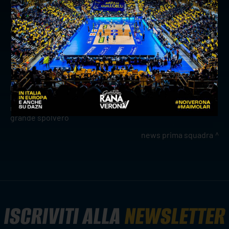
classificato e 4 al terzo. Al termine del girone
d’andata verrà premiato il “Campione d’Inverno”;
al termine della stagione, invece, il 1° classificato
riceverà il "Trofeo Confcommercio Verona”.
precedente:
game review: rana verona-sir susa scai
perugia
successivo:
rana verona non passa contro una perugia in
grande spolvero
news prima squadra
ISCRIVITI ALLA
NEWSLETTER