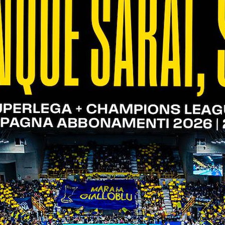
 di un campione
ITI ALLA
NEWSLETTER
ISC