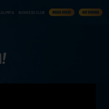
MEDIA HOUSE
NOI VERONA
AOLIMPIA
BUSINESS CLUB
TAMPA
OLIMPIA
I NOSTRI PARTNER
K
PRESENTA LA TUA AZIENDA
 VERONA
B2B AREA
 ROOM
A!