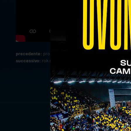
precedente:
programma allenamenti: 23-27 marzo
successivo:
rok mozic top scorer di superlega: i numeri
ISCRIV