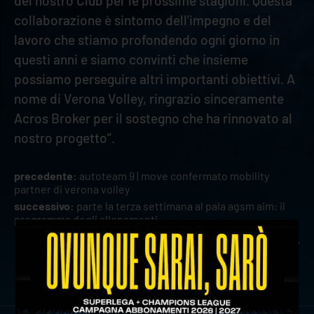
del nostro Club per le prossime stagioni. Questa
collaborazione è sintomo dell’impegno e del
lavoro che stiamo profondendo ogni giorno in
questi anni e siamo convinti che insieme
possiamo perseguire altri importanti obiettivi. A
nome di Verona Volley, ringrazio sinceramente
Acros Broker per il sostegno che ha rinnovato al
nostro progetto”.
precedente:
autoteam 9 | move confermato mobility
partner di verona volley
successivo:
parte la terza settimana al pala agsm aim: il
programma degli allenamenti
news prima squadra