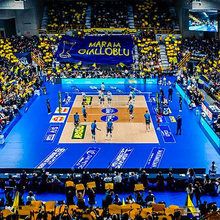
ITI ALLA
NEWSLETTER
ISC